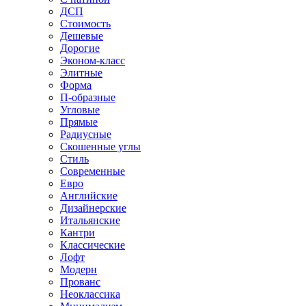
ДСП
Стоимость
Дешевые
Дорогие
Эконом-класс
Элитные
Форма
П-образные
Угловые
Прямые
Радиусные
Скошенные углы
Стиль
Современные
Евро
Английские
Дизайнерские
Итальянские
Кантри
Классические
Лофт
Модерн
Прованс
Неоклассика