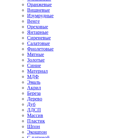
Оранжевые
Вишневые
Изумрудные
Венге
Ореховые
Янтарные
Сиреневые
Салатовые
Фиолетовые
Мятные
Золотые
Синие
Материал
МДФ
Эмаль
Акрил
Береза
Дерево
Дуб
ЛДСП
Массив
Пластик
Шпон
Экошпон
С патиной