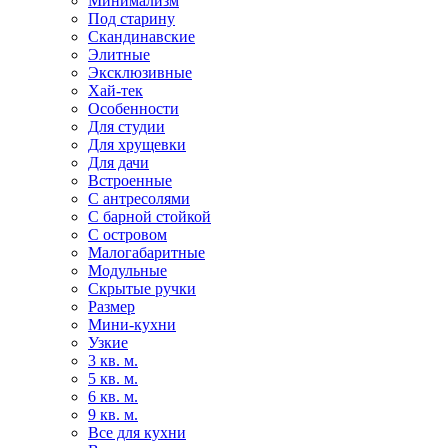
Минимализм
Под старину
Скандинавские
Элитные
Эксклюзивные
Хай-тек
Особенности
Для студии
Для хрущевки
Для дачи
Встроенные
С антресолями
С барной стойкой
С островом
Малогабаритные
Модульные
Скрытые ручки
Размер
Мини-кухни
Узкие
3 кв. м.
5 кв. м.
6 кв. м.
9 кв. м.
Все для кухни