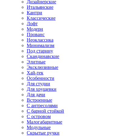
Дизайнерские
Итальянские
Кантри
Классические
Лофт
Модерн
Прованс
Неоклассика
Минимализм
Под старину
Скандинавские
Элитные
Эксклюзивные
Хай-тек
Особенности
Для студии
Для хрущевки
Для дачи
Встроенные
С антресолями
С барной стойкой
С островом
Малогабаритные
Модульные
Скрытые ручки