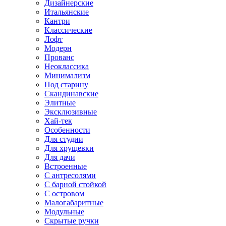
Дизайнерские
Итальянские
Кантри
Классические
Лофт
Модерн
Прованс
Неоклассика
Минимализм
Под старину
Скандинавские
Элитные
Эксклюзивные
Хай-тек
Особенности
Для студии
Для хрущевки
Для дачи
Встроенные
С антресолями
С барной стойкой
С островом
Малогабаритные
Модульные
Скрытые ручки