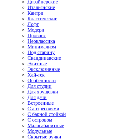
Дизайнерские
Итальянские
Кантри
Классические
Лофт
Модерн
Прованс
Неоклассика
Минимализм
Под старину
Скандинавские
Элитные
Эксклюзивные
Хай-тек
Особенности
Для студии
Для хрущевки
Для дачи
Встроенные
С антресолями
С барной стойкой
С островом
Малогабаритные
Модульные
Скрытые ручки