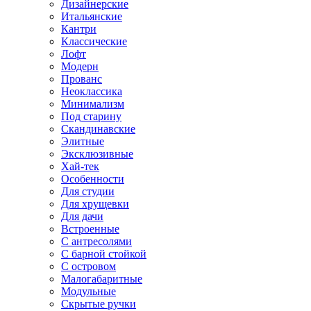
Дизайнерские
Итальянские
Кантри
Классические
Лофт
Модерн
Прованс
Неоклассика
Минимализм
Под старину
Скандинавские
Элитные
Эксклюзивные
Хай-тек
Особенности
Для студии
Для хрущевки
Для дачи
Встроенные
С антресолями
С барной стойкой
С островом
Малогабаритные
Модульные
Скрытые ручки