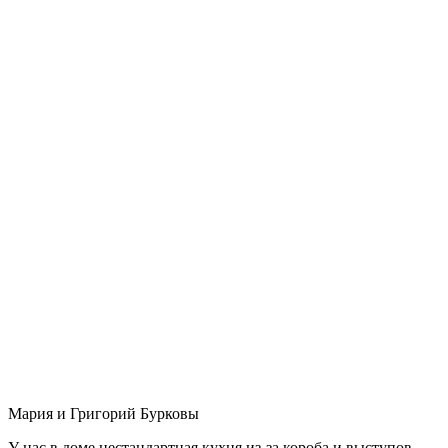
Мария и Григорий Бурковы
У нас в доме нестандартная кухня из-за короба и выступов,