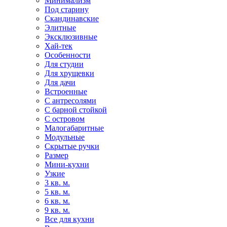
Минимализм
Под старину
Скандинавские
Элитные
Эксклюзивные
Хай-тек
Особенности
Для студии
Для хрущевки
Для дачи
Встроенные
С антресолями
С барной стойкой
С островом
Малогабаритные
Модульные
Скрытые ручки
Размер
Мини-кухни
Узкие
3 кв. м.
5 кв. м.
6 кв. м.
9 кв. м.
Все для кухни