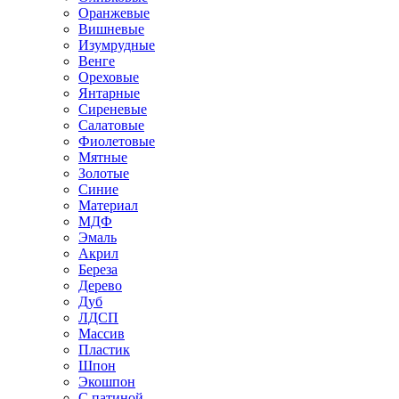
Оранжевые
Вишневые
Изумрудные
Венге
Ореховые
Янтарные
Сиреневые
Салатовые
Фиолетовые
Мятные
Золотые
Синие
Материал
МДФ
Эмаль
Акрил
Береза
Дерево
Дуб
ЛДСП
Массив
Пластик
Шпон
Экошпон
С патиной