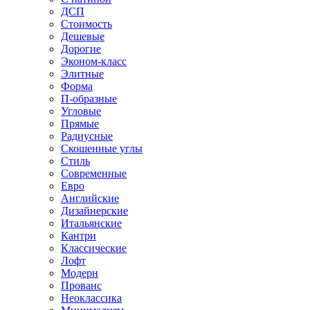
ДСП
Стоимость
Дешевые
Дорогие
Эконом-класс
Элитные
Форма
П-образные
Угловые
Прямые
Радиусные
Скошенные углы
Стиль
Современные
Евро
Английские
Дизайнерские
Итальянские
Кантри
Классические
Лофт
Модерн
Прованс
Неоклассика