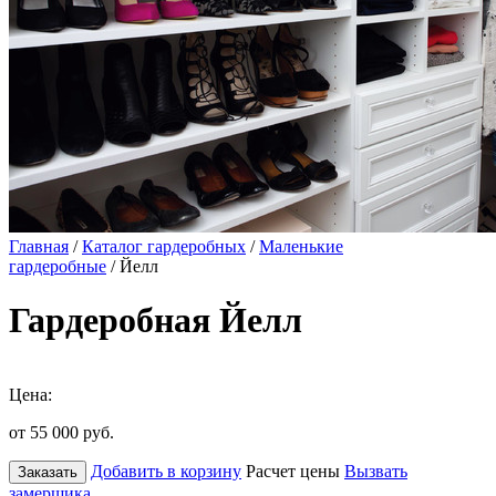
Главная
/
Каталог гардеробных
/
Маленькие
гардеробные
/ Йелл
Гардеробная Йелл
Цена:
от 55 000
руб.
Добавить в корзину
Расчет цены
Вызвать
Заказать
замерщика