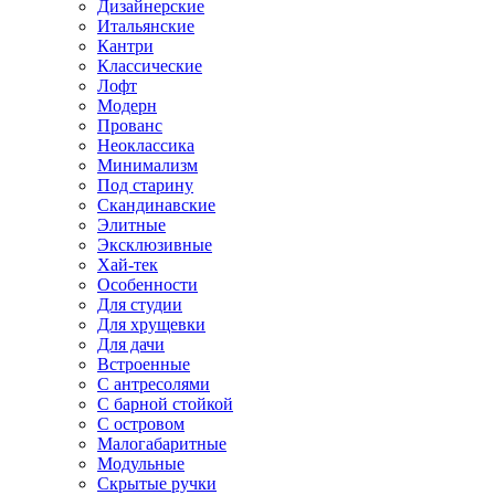
Дизайнерские
Итальянские
Кантри
Классические
Лофт
Модерн
Прованс
Неоклассика
Минимализм
Под старину
Скандинавские
Элитные
Эксклюзивные
Хай-тек
Особенности
Для студии
Для хрущевки
Для дачи
Встроенные
С антресолями
С барной стойкой
С островом
Малогабаритные
Модульные
Скрытые ручки