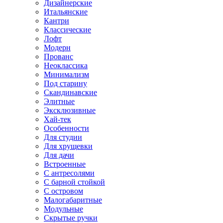
Дизайнерские
Итальянские
Кантри
Классические
Лофт
Модерн
Прованс
Неоклассика
Минимализм
Под старину
Скандинавские
Элитные
Эксклюзивные
Хай-тек
Особенности
Для студии
Для хрущевки
Для дачи
Встроенные
С антресолями
С барной стойкой
С островом
Малогабаритные
Модульные
Скрытые ручки