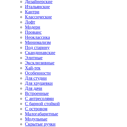
Дизайнерские
Итальянские
Кантри
Классические
Лофт
Модерн
Прованс
Неоклассика
Минимализм
Под старину
Скандинавские
Элитные
Эксклюзивные
Хай-тек
Особенности
Для студии
Для хрущевки
Для дачи
Встроенные
С антресолями
С барной стойкой
С островом
Малогабаритные
Модульные
Скрытые ручки