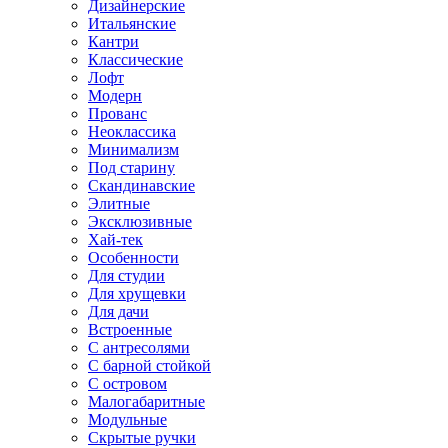
Дизайнерские
Итальянские
Кантри
Классические
Лофт
Модерн
Прованс
Неоклассика
Минимализм
Под старину
Скандинавские
Элитные
Эксклюзивные
Хай-тек
Особенности
Для студии
Для хрущевки
Для дачи
Встроенные
С антресолями
С барной стойкой
С островом
Малогабаритные
Модульные
Скрытые ручки