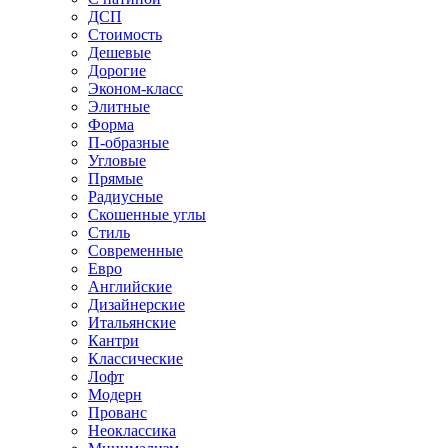
ДСП
Стоимость
Дешевые
Дорогие
Эконом-класс
Элитные
Форма
П-образные
Угловые
Прямые
Радиусные
Скошенные углы
Стиль
Современные
Евро
Английские
Дизайнерские
Итальянские
Кантри
Классические
Лофт
Модерн
Прованс
Неоклассика