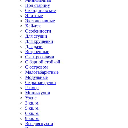
Минимализм
Под старину
Скандинавские
Элитные
Эксклюзивные
Хай-тек
Особенности
Для студии
Для хрущевки
Для дачи
Встроенные
С антресолями
С барной стойкой
С островом
Малогабаритные
Модульные
Скрытые ручки
Размер
Мини-кухни
Узкие
3 кв. м.
5 кв. м.
6 кв. м.
9 кв. м.
Все для кухни