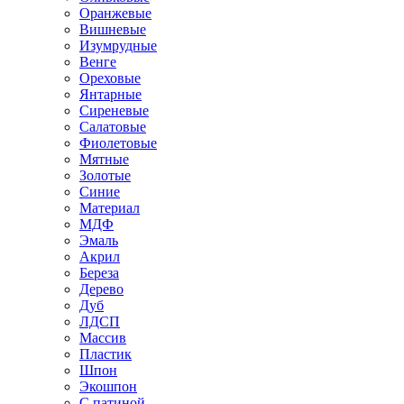
Оранжевые
Вишневые
Изумрудные
Венге
Ореховые
Янтарные
Сиреневые
Салатовые
Фиолетовые
Мятные
Золотые
Синие
Материал
МДФ
Эмаль
Акрил
Береза
Дерево
Дуб
ЛДСП
Массив
Пластик
Шпон
Экошпон
С патиной