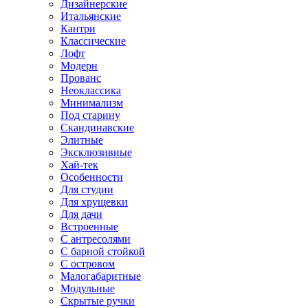
Дизайнерские
Итальянские
Кантри
Классические
Лофт
Модерн
Прованс
Неоклассика
Минимализм
Под старину
Скандинавские
Элитные
Эксклюзивные
Хай-тек
Особенности
Для студии
Для хрущевки
Для дачи
Встроенные
С антресолями
С барной стойкой
С островом
Малогабаритные
Модульные
Скрытые ручки