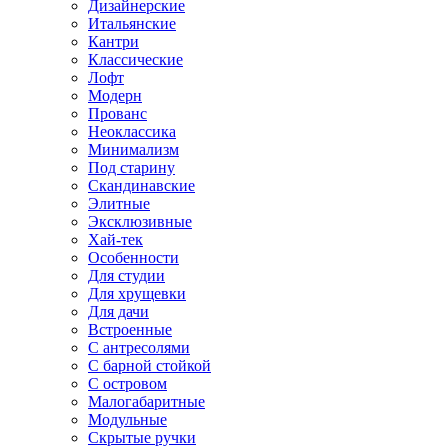
Дизайнерские
Итальянские
Кантри
Классические
Лофт
Модерн
Прованс
Неоклассика
Минимализм
Под старину
Скандинавские
Элитные
Эксклюзивные
Хай-тек
Особенности
Для студии
Для хрущевки
Для дачи
Встроенные
С антресолями
С барной стойкой
С островом
Малогабаритные
Модульные
Скрытые ручки