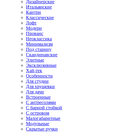
Дизайнерские
Итальянские
Кантри
Классические
Лофт
Модерн
Прованс
Неоклассика
Минимализм
Под старину
Скандинавские
Элитные
Эксклюзивные
Хай-тек
Особенности
Для студии
Для хрущевки
Для дачи
Встроенные
С антресолями
С барной стойкой
С островом
Малогабаритные
Модульные
Скрытые ручки