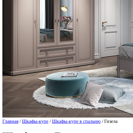
Главная
/
Шкафы-купе
/
Шкафы-купе в спальню
/ Гизела