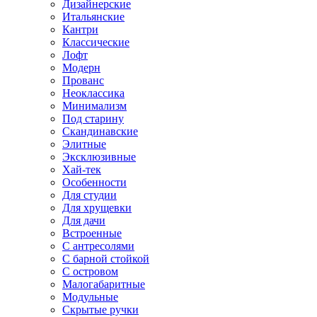
Дизайнерские
Итальянские
Кантри
Классические
Лофт
Модерн
Прованс
Неоклассика
Минимализм
Под старину
Скандинавские
Элитные
Эксклюзивные
Хай-тек
Особенности
Для студии
Для хрущевки
Для дачи
Встроенные
С антресолями
С барной стойкой
С островом
Малогабаритные
Модульные
Скрытые ручки