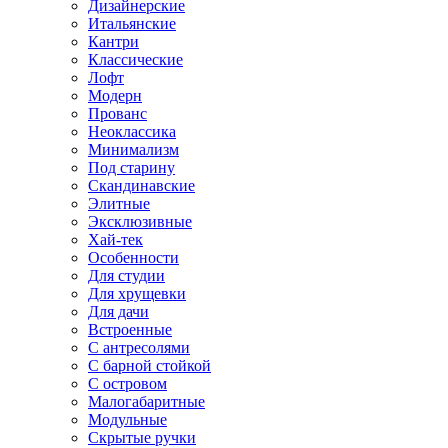
Дизайнерские
Итальянские
Кантри
Классические
Лофт
Модерн
Прованс
Неоклассика
Минимализм
Под старину
Скандинавские
Элитные
Эксклюзивные
Хай-тек
Особенности
Для студии
Для хрущевки
Для дачи
Встроенные
С антресолями
С барной стойкой
С островом
Малогабаритные
Модульные
Скрытые ручки