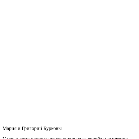
Мария и Григорий Бурковы
У нас в доме нестандартная кухня из-за короба и выступов,