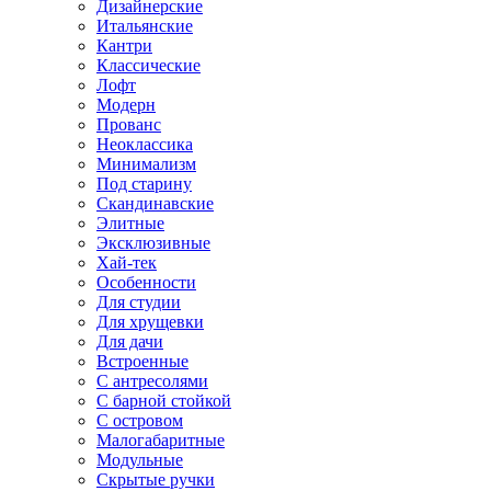
Дизайнерские
Итальянские
Кантри
Классические
Лофт
Модерн
Прованс
Неоклассика
Минимализм
Под старину
Скандинавские
Элитные
Эксклюзивные
Хай-тек
Особенности
Для студии
Для хрущевки
Для дачи
Встроенные
С антресолями
С барной стойкой
С островом
Малогабаритные
Модульные
Скрытые ручки