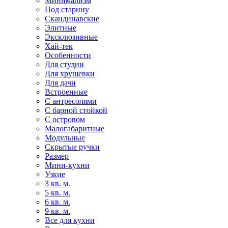
Минимализм
Под старину
Скандинавские
Элитные
Эксклюзивные
Хай-тек
Особенности
Для студии
Для хрущевки
Для дачи
Встроенные
С антресолями
С барной стойкой
С островом
Малогабаритные
Модульные
Скрытые ручки
Размер
Мини-кухни
Узкие
3 кв. м.
5 кв. м.
6 кв. м.
9 кв. м.
Все для кухни