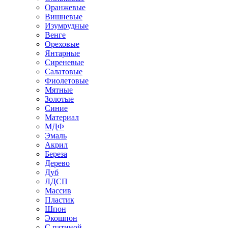
Оранжевые
Вишневые
Изумрудные
Венге
Ореховые
Янтарные
Сиреневые
Салатовые
Фиолетовые
Мятные
Золотые
Синие
Материал
МДФ
Эмаль
Акрил
Береза
Дерево
Дуб
ЛДСП
Массив
Пластик
Шпон
Экошпон
С патиной