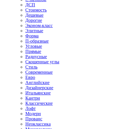
ДСП
Стоимость
Дешевые
Дорогие
Эконом-класс
Элитные
Форма
П-образные
Угловые
Прямые
Радиусные
Скошенные углы
Стиль
Современные
Евро
Английские
Дизайнерские
Итальянские
Кантри
Классические
Лофт
Модерн
Прованс
Неоклассика