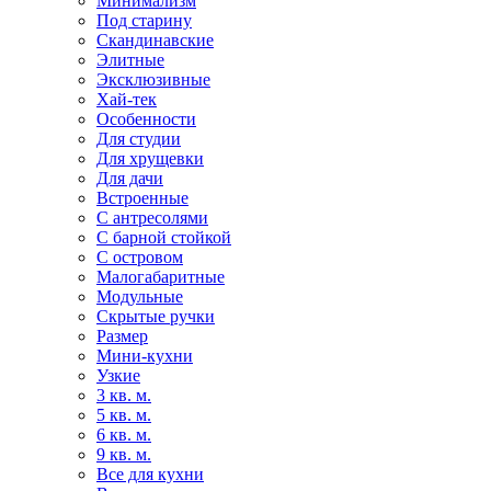
Минимализм
Под старину
Скандинавские
Элитные
Эксклюзивные
Хай-тек
Особенности
Для студии
Для хрущевки
Для дачи
Встроенные
С антресолями
С барной стойкой
С островом
Малогабаритные
Модульные
Скрытые ручки
Размер
Мини-кухни
Узкие
3 кв. м.
5 кв. м.
6 кв. м.
9 кв. м.
Все для кухни