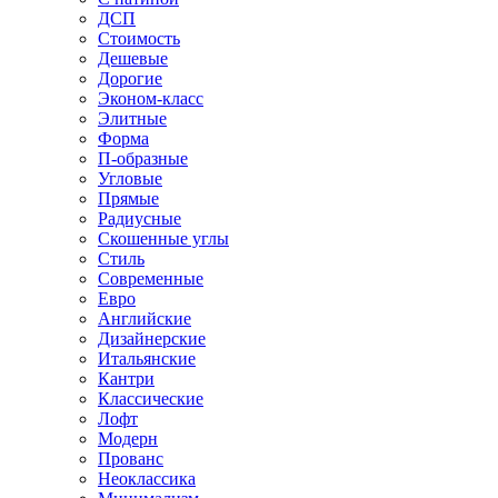
ДСП
Стоимость
Дешевые
Дорогие
Эконом-класс
Элитные
Форма
П-образные
Угловые
Прямые
Радиусные
Скошенные углы
Стиль
Современные
Евро
Английские
Дизайнерские
Итальянские
Кантри
Классические
Лофт
Модерн
Прованс
Неоклассика