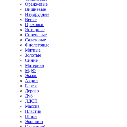
Оранжевые
Вишневые
Изумрудные
Венге
Ореховые
Янтарные
Сиреневые
Салатовые
Фиолетовые
Мятные
Золотые
Синие
Материал
МДФ
Эмаль
Акрил
Береза
Дерево
Дуб
ЛДСП
Массив
Пластик
Шпон
Экошпон
С патиной