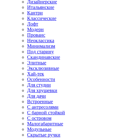
Дизайнерские
Итальянские
Кантри
Классические
Лофт
Модерн
Прованс
Неоклассика
Минимализм
Под старину
Скандинавские
Элитные
Эксклюзивные
Хай-тек
Особенности
Для студии
Для хрущевки
Для дачи
Встроенные
С антресолями
С барной стойкой
С островом
Малогабаритные
Модульные
Скрытые ручки