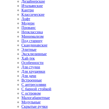
Дизайнерские
Итальянские
Кантри
Классические
Лофт
Модерн
Прованс
Неоклассика
Минимализм
Под старину
Скандинавские
Элитные
Эксклюзивные
Хай-тек
Особенности
Для студии
Для хрущевки
Для дачи
Встроенные
С антресолями
С барной стойкой
С островом
Малогабаритные
Модульные
Скрытые ручки