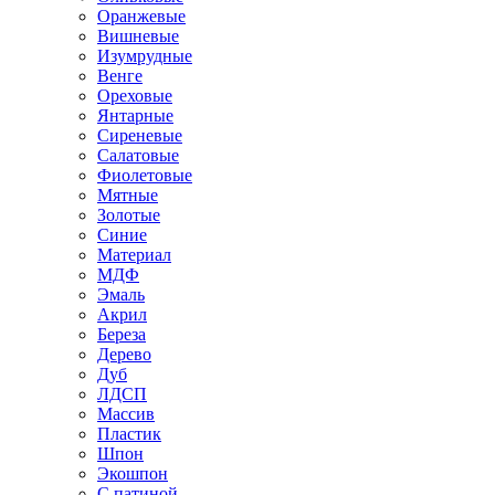
Оранжевые
Вишневые
Изумрудные
Венге
Ореховые
Янтарные
Сиреневые
Салатовые
Фиолетовые
Мятные
Золотые
Синие
Материал
МДФ
Эмаль
Акрил
Береза
Дерево
Дуб
ЛДСП
Массив
Пластик
Шпон
Экошпон
С патиной