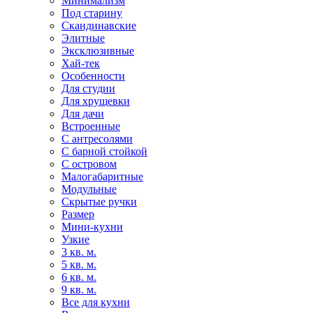
Минимализм
Под старину
Скандинавские
Элитные
Эксклюзивные
Хай-тек
Особенности
Для студии
Для хрущевки
Для дачи
Встроенные
С антресолями
С барной стойкой
С островом
Малогабаритные
Модульные
Скрытые ручки
Размер
Мини-кухни
Узкие
3 кв. м.
5 кв. м.
6 кв. м.
9 кв. м.
Все для кухни