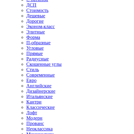
ДСП
Стоимость
Дешевые
Дорогие
Эконом-класс
Элитные
Форма
П-образные
Угловые
Прямые
Радиусные
Скошенные углы
Стиль
Современные
Евро
Английские
Дизайнерские
Итальянские
Кантри
Классические
Лофт
Модерн
Прованс
Неоклассика