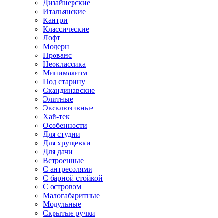
Дизайнерские
Итальянские
Кантри
Классические
Лофт
Модерн
Прованс
Неоклассика
Минимализм
Под старину
Скандинавские
Элитные
Эксклюзивные
Хай-тек
Особенности
Для студии
Для хрущевки
Для дачи
Встроенные
С антресолями
С барной стойкой
С островом
Малогабаритные
Модульные
Скрытые ручки