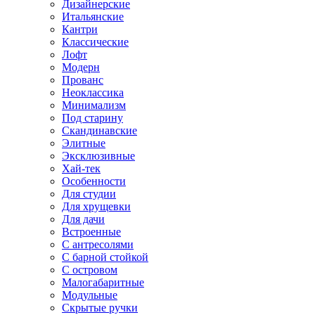
Дизайнерские
Итальянские
Кантри
Классические
Лофт
Модерн
Прованс
Неоклассика
Минимализм
Под старину
Скандинавские
Элитные
Эксклюзивные
Хай-тек
Особенности
Для студии
Для хрущевки
Для дачи
Встроенные
С антресолями
С барной стойкой
С островом
Малогабаритные
Модульные
Скрытые ручки