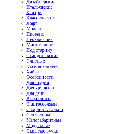
Дизайнерские
Итальянские
Кантри
Классические
Лофт
Модерн
Прованс
Неоклассика
Минимализм
Под старину
Скандинавские
Элитные
Эксклюзивные
Хай-тек
Особенности
Для студии
Для хрущевки
Для дачи
Встроенные
С антресолями
С барной стойкой
С островом
Малогабаритные
Модульные
Скрытые ручки