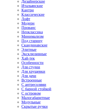
Дизайнерские
Итальянские
Кантри
Классические
Лофт
Модерн
Прованс
Неоклассика
Минимализм
Под старину
Скандинавские
Элитные
Эксклюзивные
Хай-тек
Особенности
Для студии
Для хрущевки
Для дачи
Встроенные
С антресолями
С барной стойкой
С островом
Малогабаритные
Модульные
Скрытые ручки