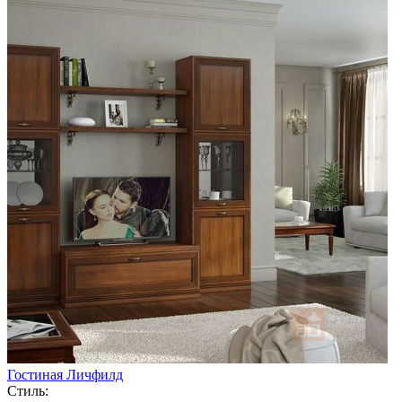
Гостиная Личфилд
Стиль: