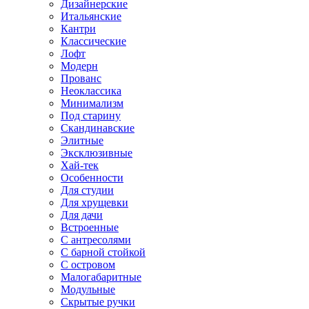
Дизайнерские
Итальянские
Кантри
Классические
Лофт
Модерн
Прованс
Неоклассика
Минимализм
Под старину
Скандинавские
Элитные
Эксклюзивные
Хай-тек
Особенности
Для студии
Для хрущевки
Для дачи
Встроенные
С антресолями
С барной стойкой
С островом
Малогабаритные
Модульные
Скрытые ручки