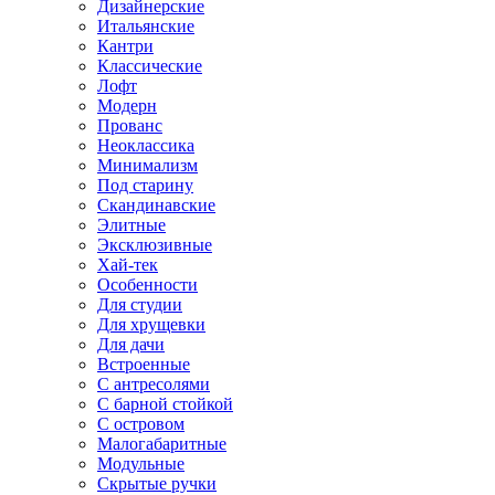
Дизайнерские
Итальянские
Кантри
Классические
Лофт
Модерн
Прованс
Неоклассика
Минимализм
Под старину
Скандинавские
Элитные
Эксклюзивные
Хай-тек
Особенности
Для студии
Для хрущевки
Для дачи
Встроенные
С антресолями
С барной стойкой
С островом
Малогабаритные
Модульные
Скрытые ручки