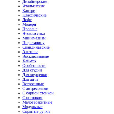
Дизайнерские
Итальянские
Кантри
Классические
Лофт
Модерн
Прованс
Неоклассика
Минимализм
Под старину
Скандинавские
Элитные
Эксклюзивные
Хай-тек
Особенности
Для студии
Для хрущевки
Для дачи
Встроенные
С антресолями
С барной стойкой
С островом
Малогабаритные
Модульные
Скрытые ручки