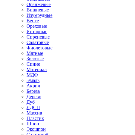
Оранжевые
Вишневые
Изумрудные
Венге
Ореховые
Янтарные
Сиреневые
Салатовые
Фиолетовые
Мятные
Золотые
Синие
Материал
МДФ
Эмаль
Акрил
Береза
Дерево
Дуб
ЛДСП
Массив
Пластик
Шпон
Экошпон
С патиной