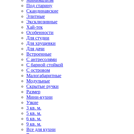
Минимализм
Под старину
Скандинавские
Элитные
Эксклюзивные
Хай-тек
Особенности
Для студии
Для хрущевки
Для дачи
Встроенные
С антресолями
С барной стойкой
С островом
Малогабаритные
Модульные
Скрытые ручки
Размер
Мини-кухни
Узкие
3 кв. м.
5 кв. м.
6 кв. м.
9 кв. м.
Все для кухни