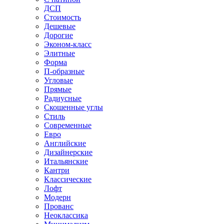
ДСП
Стоимость
Дешевые
Дорогие
Эконом-класс
Элитные
Форма
П-образные
Угловые
Прямые
Радиусные
Скошенные углы
Стиль
Современные
Евро
Английские
Дизайнерские
Итальянские
Кантри
Классические
Лофт
Модерн
Прованс
Неоклассика