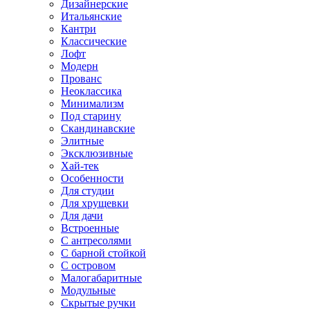
Дизайнерские
Итальянские
Кантри
Классические
Лофт
Модерн
Прованс
Неоклассика
Минимализм
Под старину
Скандинавские
Элитные
Эксклюзивные
Хай-тек
Особенности
Для студии
Для хрущевки
Для дачи
Встроенные
С антресолями
С барной стойкой
С островом
Малогабаритные
Модульные
Скрытые ручки