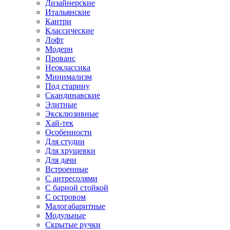
Дизайнерские
Итальянские
Кантри
Классические
Лофт
Модерн
Прованс
Неоклассика
Минимализм
Под старину
Скандинавские
Элитные
Эксклюзивные
Хай-тек
Особенности
Для студии
Для хрущевки
Для дачи
Встроенные
С антресолями
С барной стойкой
С островом
Малогабаритные
Модульные
Скрытые ручки