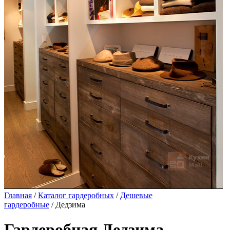
Главная
/
Каталог гардеробных
/
Дешевые
гардеробные
/ Дедзима
Гардеробная Дедзима