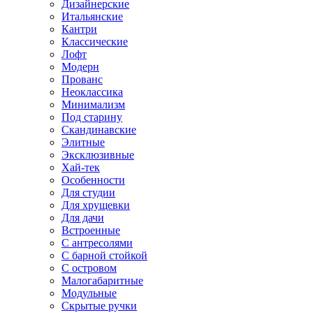
Дизайнерские
Итальянские
Кантри
Классические
Лофт
Модерн
Прованс
Неоклассика
Минимализм
Под старину
Скандинавские
Элитные
Эксклюзивные
Хай-тек
Особенности
Для студии
Для хрущевки
Для дачи
Встроенные
С антресолями
С барной стойкой
С островом
Малогабаритные
Модульные
Скрытые ручки