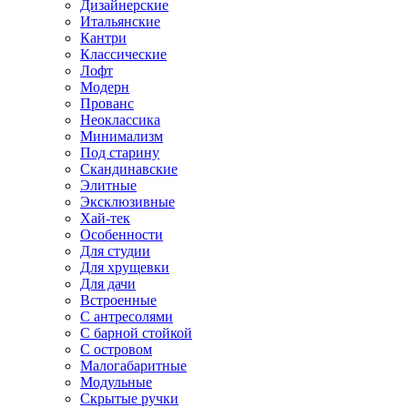
Дизайнерские
Итальянские
Кантри
Классические
Лофт
Модерн
Прованс
Неоклассика
Минимализм
Под старину
Скандинавские
Элитные
Эксклюзивные
Хай-тек
Особенности
Для студии
Для хрущевки
Для дачи
Встроенные
С антресолями
С барной стойкой
С островом
Малогабаритные
Модульные
Скрытые ручки