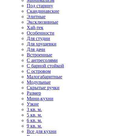
Минимализм
Под старину
Скандинавские
Элитные
Эксклюзивные
Хай-тек
Особенности
Для студии
Для хрущевки
Для дачи
Встроенные
С антресолями
С барной стойкой
С островом
Малогабаритные
Модульные
Скрытые ручки
Размер
Мини-кухни
Узкие
3 кв. м.
5 кв. м.
6 кв. м.
9 кв. м.
Все для кухни