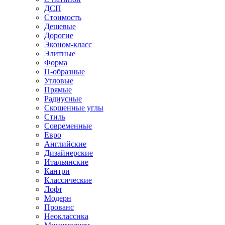
ДСП
Стоимость
Дешевые
Дорогие
Эконом-класс
Элитные
Форма
П-образные
Угловые
Прямые
Радиусные
Скошенные углы
Стиль
Современные
Евро
Английские
Дизайнерские
Итальянские
Кантри
Классические
Лофт
Модерн
Прованс
Неоклассика