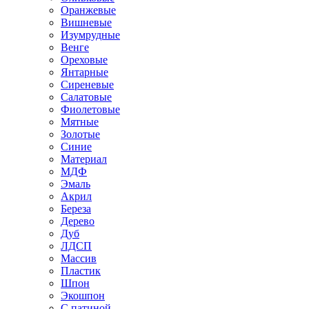
Оранжевые
Вишневые
Изумрудные
Венге
Ореховые
Янтарные
Сиреневые
Салатовые
Фиолетовые
Мятные
Золотые
Синие
Материал
МДФ
Эмаль
Акрил
Береза
Дерево
Дуб
ЛДСП
Массив
Пластик
Шпон
Экошпон
С патиной