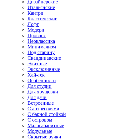
Дизайнерские
Итальянские
Кантри
Классические
Лофт
Модерн
Прованс
Неоклассика
Минимализм
Под старину
Скандинавские
Элитные
Эксклюзивные
Хай-тек
Особенности
Для студии
Для хрущевки
Для дачи
Встроенные
С антресолями
С барной стойкой
С островом
Малогабаритные
Модульные
Скрытые ручки