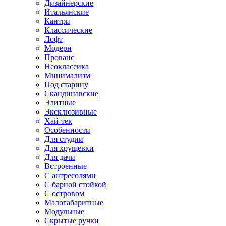
Дизайнерские
Итальянские
Кантри
Классические
Лофт
Модерн
Прованс
Неоклассика
Минимализм
Под старину
Скандинавские
Элитные
Эксклюзивные
Хай-тек
Особенности
Для студии
Для хрущевки
Для дачи
Встроенные
С антресолями
С барной стойкой
С островом
Малогабаритные
Модульные
Скрытые ручки