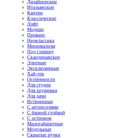
Дизайнерские
Итальянские
Кантри
Классические
Лофт
Модерн
Прованс
Неоклассика
Минимализм
Под старину
Скандинавские
Элитные
Эксклюзивные
Хай-тек
Особенности
Для студии
Для хрущевки
Для дачи
Встроенные
С антресолями
С барной стойкой
С островом
Малогабаритные
Модульные
Скрытые ручки