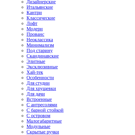
Дизайнерские
Итальянские
Кантри
Классические
Лофт
Модерн
Прованс
Неоклассика
Минимализм
Под старину
Скандинавские
Элитные
Эксклюзивные
Хай-тек
Особенности
Для студии
Для хрущевки
Для дачи
Встроенные
С антресолями
С барной стойкой
С островом
Малогабаритные
Модульные
Скрытые ручки