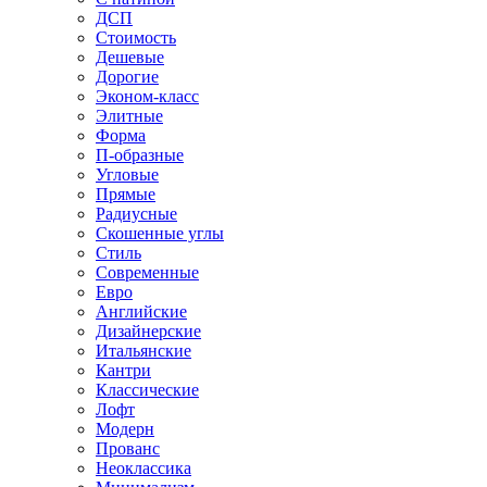
ДСП
Стоимость
Дешевые
Дорогие
Эконом-класс
Элитные
Форма
П-образные
Угловые
Прямые
Радиусные
Скошенные углы
Стиль
Современные
Евро
Английские
Дизайнерские
Итальянские
Кантри
Классические
Лофт
Модерн
Прованс
Неоклассика