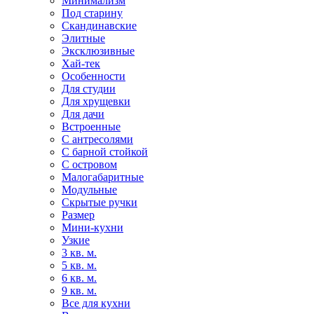
Минимализм
Под старину
Скандинавские
Элитные
Эксклюзивные
Хай-тек
Особенности
Для студии
Для хрущевки
Для дачи
Встроенные
С антресолями
С барной стойкой
С островом
Малогабаритные
Модульные
Скрытые ручки
Размер
Мини-кухни
Узкие
3 кв. м.
5 кв. м.
6 кв. м.
9 кв. м.
Все для кухни