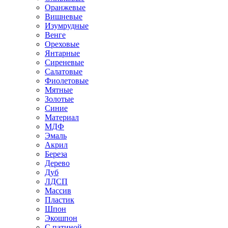
Оранжевые
Вишневые
Изумрудные
Венге
Ореховые
Янтарные
Сиреневые
Салатовые
Фиолетовые
Мятные
Золотые
Синие
Материал
МДФ
Эмаль
Акрил
Береза
Дерево
Дуб
ЛДСП
Массив
Пластик
Шпон
Экошпон
С патиной