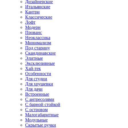
Дизайнерские
Итальянские
Кантри
Классические
Лофт
Модерн
Прованс
Неоклассика
Минимализм
Под старину
Скандинавские
Элитные
Эксклюзивные
Хай-тек
Особенности
Для студии
Для хрущевки
Для дачи
Встроенные
С антресолями
С барной стойкой
С островом
Малогабаритные
Модульные
Скрытые ручки