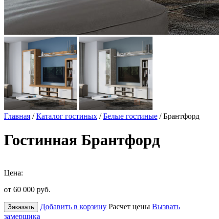
Главная
/
Каталог гостиных
/
Белые гостиные
/ Брантфорд
Гостинная Брантфорд
Цена:
от 60 000
руб.
Добавить в корзину
Расчет цены
Вызвать
Заказать
замерщика