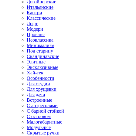
Дизайнерские
Итальянские
Кантри
Классические
Лофт
Модерн
Прованс
Неоклассика
Минимализм
Под старину
Скандинавские
Элитные
Эксклюзивные
Хай-тек
Особенности
Для студии
Для хрущевки
Для дачи
Встроенные
С антресолями
С барной стойкой
С островом
Малогабаритные
Модульные
Скрытые ручки