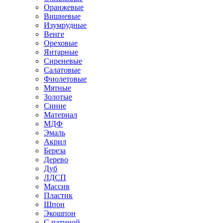
Оранжевые
Вишневые
Изумрудные
Венге
Ореховые
Янтарные
Сиреневые
Салатовые
Фиолетовые
Мятные
Золотые
Синие
Материал
МДФ
Эмаль
Акрил
Береза
Дерево
Дуб
ЛДСП
Массив
Пластик
Шпон
Экошпон
С патиной