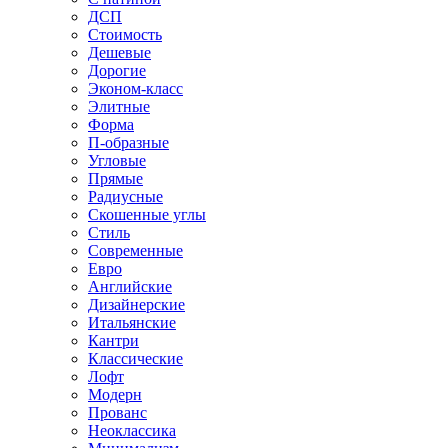
ДСП
Стоимость
Дешевые
Дорогие
Эконом-класс
Элитные
Форма
П-образные
Угловые
Прямые
Радиусные
Скошенные углы
Стиль
Современные
Евро
Английские
Дизайнерские
Итальянские
Кантри
Классические
Лофт
Модерн
Прованс
Неоклассика