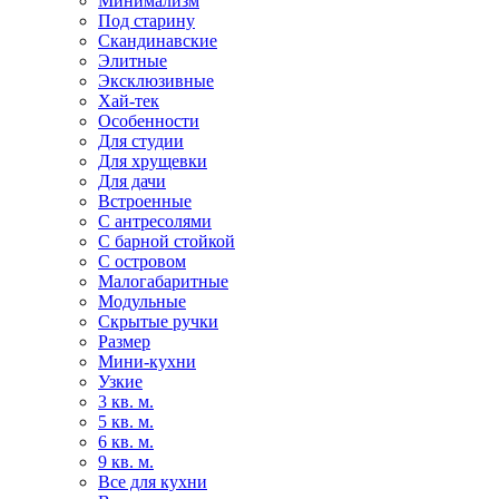
Минимализм
Под старину
Скандинавские
Элитные
Эксклюзивные
Хай-тек
Особенности
Для студии
Для хрущевки
Для дачи
Встроенные
С антресолями
С барной стойкой
С островом
Малогабаритные
Модульные
Скрытые ручки
Размер
Мини-кухни
Узкие
3 кв. м.
5 кв. м.
6 кв. м.
9 кв. м.
Все для кухни