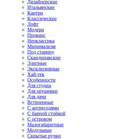
Дизайнерские
Итальянские
Кантри
Классические
Лофт
Модерн
Прованс
Неоклассика
Минимализм
Под старину
Скандинавские
Элитные
Эксклюзивные
Хай-тек
Особенности
Для студии
Для хрущевки
Для дачи
Встроенные
С антресолями
С барной стойкой
С островом
Малогабаритные
Модульные
Скрытые ручки