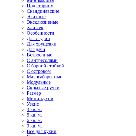
Минимализм
Под старину
Скандинавские
Элитные
Эксклюзивные
Хай-тек
Особенности
Для студии
Для хрущевки
Для дачи
Встроенные
С антресолями
С барной стойкой
С островом
Малогабаритные
Модульные
Скрытые ручки
Размер
Мини-кухни
Узкие
3 кв. м.
5 кв. м.
6 кв. м.
9 кв. м.
Все для кухни