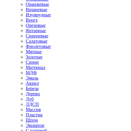
Оранжевые
Вишневые
Изумрудные
Венге
Ореховые
Янтарные
Сиреневые
Салатовые
Фиолетовые
Мятные
Золотые
Синие
Материал
МДФ
Эмаль
Акрил
Береза
Дерево
Дуб
ЛДСП
Массив
Пластик
Шпон
Экошпон
С патиной