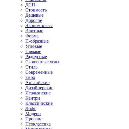
ДСП
Стоимость
Дешевые
Дорогие
Эконом-класс
Элитные
Форма
П-образные
Угловые
Прямые
Радиусные
Скошенные углы
Стиль
Современные
Евро
Английские
Дизайнерские
Итальянские
Кантри
Классические
Лофт
Модерн
Прованс
Неоклассика