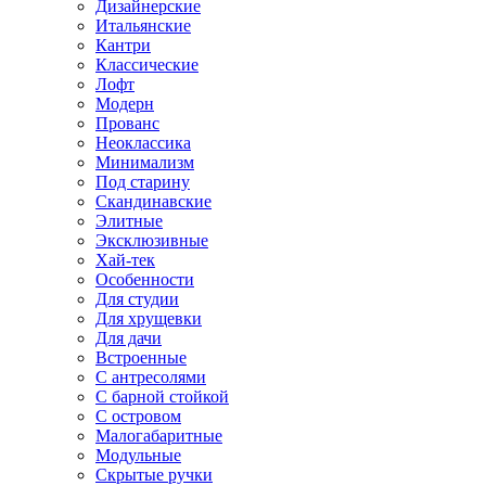
Дизайнерские
Итальянские
Кантри
Классические
Лофт
Модерн
Прованс
Неоклассика
Минимализм
Под старину
Скандинавские
Элитные
Эксклюзивные
Хай-тек
Особенности
Для студии
Для хрущевки
Для дачи
Встроенные
С антресолями
С барной стойкой
С островом
Малогабаритные
Модульные
Скрытые ручки