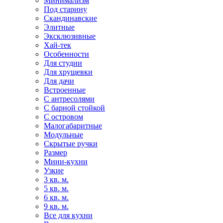
Минимализм
Под старину
Скандинавские
Элитные
Эксклюзивные
Хай-тек
Особенности
Для студии
Для хрущевки
Для дачи
Встроенные
С антресолями
С барной стойкой
С островом
Малогабаритные
Модульные
Скрытые ручки
Размер
Мини-кухни
Узкие
3 кв. м.
5 кв. м.
6 кв. м.
9 кв. м.
Все для кухни