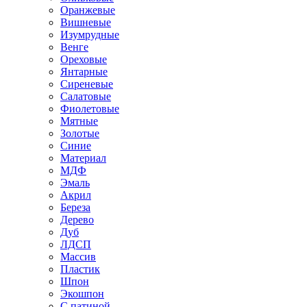
Оранжевые
Вишневые
Изумрудные
Венге
Ореховые
Янтарные
Сиреневые
Салатовые
Фиолетовые
Мятные
Золотые
Синие
Материал
МДФ
Эмаль
Акрил
Береза
Дерево
Дуб
ЛДСП
Массив
Пластик
Шпон
Экошпон
С патиной