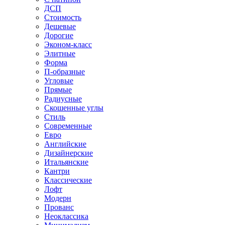
ДСП
Стоимость
Дешевые
Дорогие
Эконом-класс
Элитные
Форма
П-образные
Угловые
Прямые
Радиусные
Скошенные углы
Стиль
Современные
Евро
Английские
Дизайнерские
Итальянские
Кантри
Классические
Лофт
Модерн
Прованс
Неоклассика