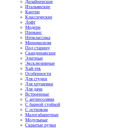
Дизайнерские
Итальянские
Кантри
Классические
Лофт
Модерн
Прованс
Неоклассика
Минимализм
Под старину
Скандинавские
Элитные
Эксклюзивные
Хай-тек
Особенности
Для студии
Для хрущевки
Для дачи
Встроенные
С антресолями
С барной стойкой
С островом
Малогабаритные
Модульные
Скрытые ручки