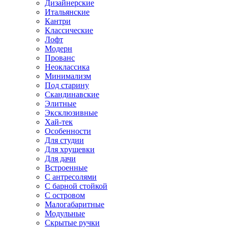
Дизайнерские
Итальянские
Кантри
Классические
Лофт
Модерн
Прованс
Неоклассика
Минимализм
Под старину
Скандинавские
Элитные
Эксклюзивные
Хай-тек
Особенности
Для студии
Для хрущевки
Для дачи
Встроенные
С антресолями
С барной стойкой
С островом
Малогабаритные
Модульные
Скрытые ручки