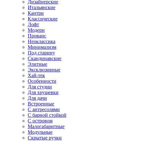
Дизайнерские
Итальянские
Кантри
Классические
Лофт
Модерн
Прованс
Неоклассика
Минимализм
Под старину
Скандинавские
Элитные
Эксклюзивные
Хай-тек
Особенности
Для студии
Для хрущевки
Для дачи
Встроенные
С антресолями
С барной стойкой
С островом
Малогабаритные
Модульные
Скрытые ручки